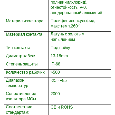
поливинилхлорид),
огнестойкость: V-0,
анодированный алюминий
Полифениленсульфид,
Материл изолятора
0
макс.темп.260
Латунь с золотым
Материал контакта
напылением
Тип контакта
Под пайку
Диаметр кабеля
13
-1
8
mm
Степень защиты
IP-68
Количество рабочих
>500
Диапазон
-25 - +85
температур
Сопротивление
2000
изолятора МОм
Соответствие
CE и ROHS
стандартам: