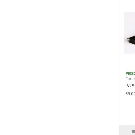
PBS
Гнёз
од
39.0