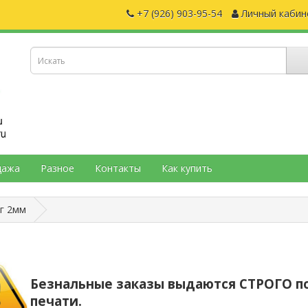
+7 (926) 903-95-54
Личный кабин
дажа
Разное
Контакты
Как купить
аг 2мм
Безнальные заказы выдаются СТРОГО п
печати.