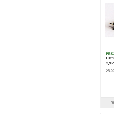
PBS
Гнёз
од
25.0