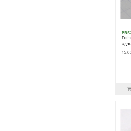
PBS
Гнёз
одн
15.0