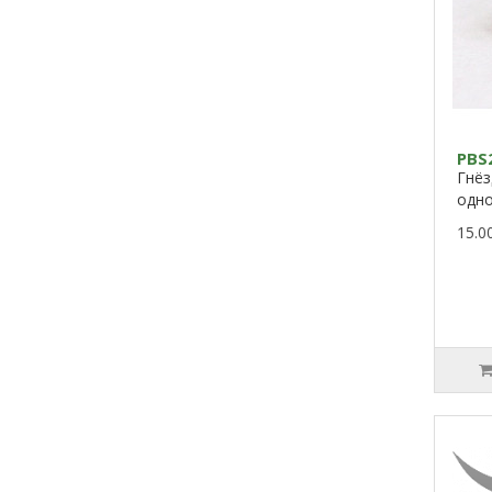
PBS
Гнёз
од
15.0